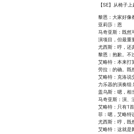
【SE】从椅子上
黎恩：大家好像
亚莉莎：恩
马奇亚斯：既然
演项目，但最重
尤西斯：哼，还
黎恩：抱歉。不
艾略特：本来打
劳拉：的确。既
艾略特：克洛说
力乐器的演奏组
盖乌斯：嗯，相
马奇亚斯：演、
艾略特：只有1
菲：嗯，艾略特
尤西斯：哼，既
艾略特：这就是