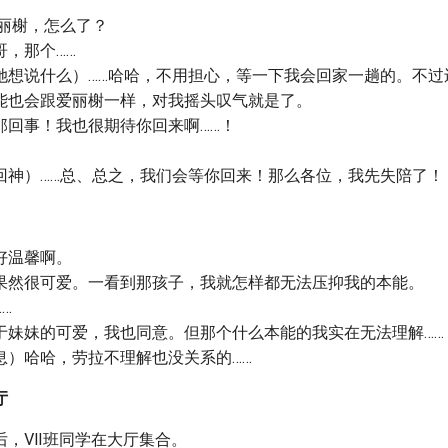
爱丽榭，怎么了？
哥，那个……
她想说什么）……哈哈，不用担心，等一下我会回家一趟的。不过
能也会跟爱丽榭一样，对我摇头叹气就是了。
那回事！我也很期待你回来啊……！
回神）……总、总之，我们会等你回来！那么各位，我先失陪了！
。
好温馨啊。
果然很可爱。一看到那孩子，我就怎样都无法压抑我的本能。
…
于妹妹的可爱，我也同意。但那个什么本能的我实在无法理解……
息）哈哈，劳拉不理解也没关系的……
厅
后，Ⅶ班同学在大厅集合。