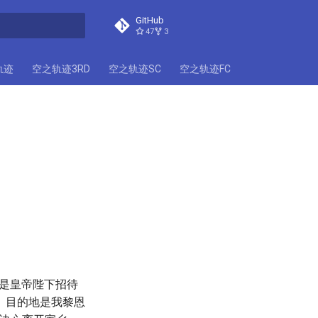
GitHub
47
3
搜索引擎
轨迹
空之轨迹3RD
空之轨迹SC
空之轨迹FC
是皇帝陛下招待
。目的地是我黎恩