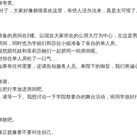
谢夸奖。
太好了，大家好像都很喜欢这里，有些人没办法来，真是太可惜了
准备的房间在2楼。以现在大家所在的公用大厅为中心，左边是
房间，同时也为学姐们和莎拉小姐准备了各自的单人房。
较想跟托娃和亚莉莎她们一起挤同一间房间呢。
对你住单人房松了一口气……
如果有任何需要，还请告知服务人员。奉陛下的御旨，我们将诚
谢谢。
点把行李放进房间吧。
，请等一下。我想讨论一下学院祭要办的舞台活动，班同学放好
。
解散吧。
榭正犹豫要不要叫住自己。