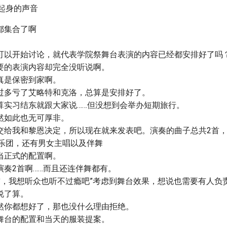
起身的声音
都集合了啊
可以开始讨论，就代表学院祭舞台表演的内容已经都安排好了吗
要的表演内容却完全没听说啊。
真是保密到家啊。
过多亏了艾略特和克洛，总算是安排好了。
算实习结东就跟大家说……但没想到会举办短期旅行。
然如此也无可厚非。
交给我和黎恩决定，所以现在就来发表吧。演奏的曲子总共2首
·乐团，还有男女主唱以及伴舞
当正式的配置啊。
演奏2首啊……而且还连伴舞都有。
首，我想听众也听不过瘾吧”考虑到舞台效果，想说也需要有人负
说了算。
然你都想好了，那也没什么理由拒绝。
舞台的配置和当天的服装提案。