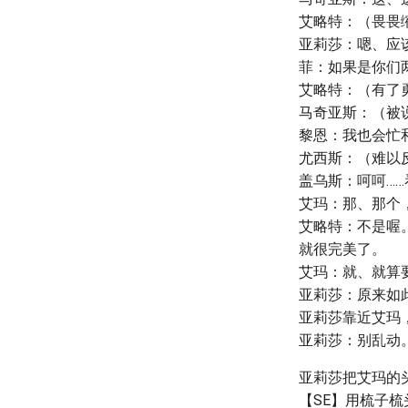
艾略特：（畏畏
亚莉莎：嗯、应
菲：如果是你们
艾略特：（有了
马奇亚斯：（被
黎恩：我也会忙
尤西斯：（难以
盖乌斯：呵呵…
艾玛：那、那个
艾略特：不是喔
就很完美了。
艾玛：就、就算
亚莉莎：原来如此
亚莉莎靠近艾玛
亚莉莎：别乱动
亚莉莎把艾玛的
【SE】用梳子梳