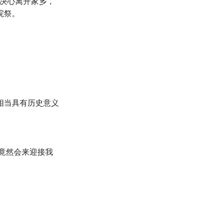
个决心离开家乡，
院祭。
相当具有历史意义
竟然会来迎接我
。