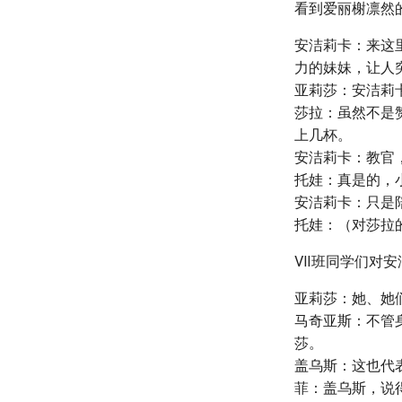
看到爱丽榭凛然
安洁莉卡：来这
力的妹妹，让人
亚莉莎：安洁莉
莎拉：虽然不是
上几杯。
安洁莉卡：教官
托娃：真是的，
安洁莉卡：只是
托娃：（对莎拉
Ⅶ班同学们对安
亚莉莎：她、她
马奇亚斯：不管
莎。
盖乌斯：这也代
菲：盖乌斯，说