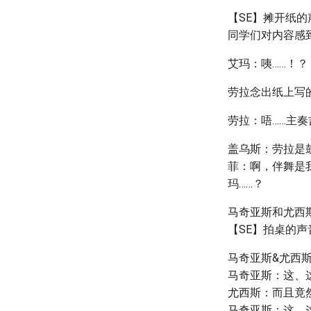
【SE】摊开纸的
同学们对内容感
艾玛：咦……！？
劳拉念出纸上写
劳拉：唔……主
盖乌斯：劳拉是
菲：啊，伴舞是
玛……？
马奇亚斯和尤西
【SE】拍桌的
马奇亚斯&尤西
马奇亚斯：这、
尤西斯：而且竟
马奇亚斯：这、