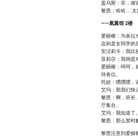
盖乌斯：菲，谢
黎恩：哈哈……
——凰翼馆·2楼
爱丽榭：为各位
边则是女同学的
安洁莉卡：我比
亚莉莎：我倒是
爱丽榭：呵呵，
待各位。
托娃：嘿嘿嘿，
艾玛：那我们快
黎恩：啊，班长
厅集合。
艾玛：我知道了
黎恩：那么暂时
黎恩注意到爱丽