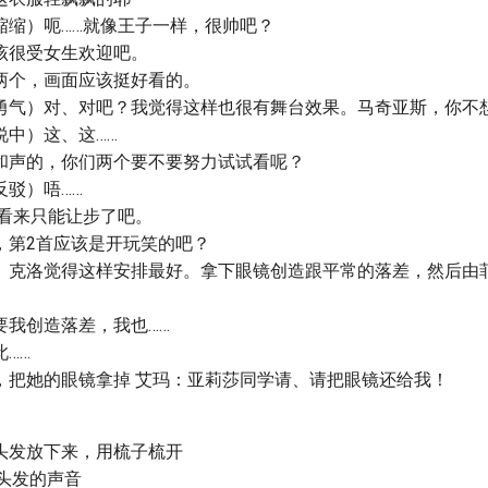
缩缩）呃……就像王子一样，很帅吧？
该很受女生欢迎吧。
两个，画面应该挺好看的。
勇气）对、对吧？我觉得这样也很有舞台效果。马奇亚斯，你不想
说中）这、这……
和声的，你们两个要不要努力试试看呢？
反驳）唔……
…看来只能让步了吧。
，第2首应该是开玩笑的吧？
。克洛觉得这样安排最好。拿下眼镜创造跟平常的落差，然后由
要我创造落差，我也……
……
，把她的眼镜拿掉 艾玛：亚莉莎同学请、请把眼镜还给我！
。
头发放下来，用梳子梳开
头发的声音