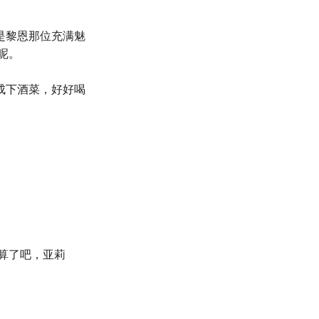
是黎恩那位充满魅
呢。
成下酒菜，好好喝
算了吧，亚莉