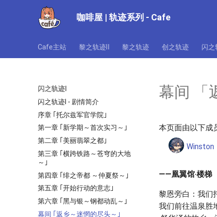
咖啡屋 | 轨迹系列 - Cafe
Cafe主站
黎之轨迹Ⅱ
黎之轨迹
创之轨迹
闪之
幕间 「
闪之轨迹Ⅰ
闪之轨迹Ⅰ - 剧情简介
序章 ｢托尔兹军官学院｣
本页面由以下成员
第一章 ｢新学期～首次实习～｣
第二章 ｢美丽翡翠之都｣
Winston
第三章 ｢横跨铁路～苍穹的大地
～｣
——凰翼馆·楼梯
第四章 ｢绯之帝都 ～仲夏祭～｣
第五章 ｢开始行动的意志｣
黎恩旁白：我们
第六章 ｢黑与银～钢都动乱～｣
我们前往温泉胜
幕间 ｢返乡～迷惘的尽头～｣