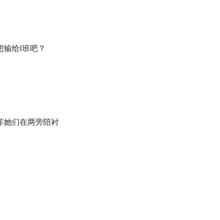
输给I班吧？
菲她们在两旁陪衬