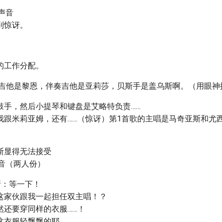
声音
到惊讶。
的工作分配。
奏吉他是黎恩，伴奏吉他是亚莉莎，贝斯手是盖乌斯啊。（用眼神
鼓手，然后小提琴和键盘是艾略特负责……
我跟米莉亚姆，还有……（惊讶）第1首歌的主唱是马奇亚斯和尤
斯显得无法接受
声音（两人份）
斯：等一下！
这家伙跟我一起担任双主唱！？
然还要穿同样的衣服……！
这衣服轻飘飘的耶