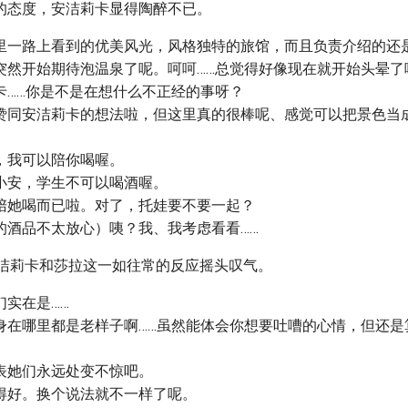
的态度，安洁莉卡显得陶醉不已。
里一路上看到的优美风光，风格独特的旅馆，而且负责介绍的还
突然开始期待泡温泉了呢。呵呵……总觉得好像现在就开始头晕了
卡……你是不是在想什么不正经的事呀？
赞同安洁莉卡的想法啦，但这里真的很棒呢、感觉可以把景色当
，我可以陪你喝喔。
小安，学生不可以喝酒喔。
陪她喝而已啦。对了，托娃要不要一起？
的酒品不太放心）咦？我、我考虑看看……
洁莉卡和莎拉这一如往常的反应摇头叹气。
们实在是……
身在哪里都是老样子啊……虽然能体会你想要吐嘈的心情，但还是
表她们永远处变不惊吧。
得好。换个说法就不一样了呢。