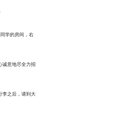
。
男同学的房间，右
心诚意地尽全力招
行李之后，请到大