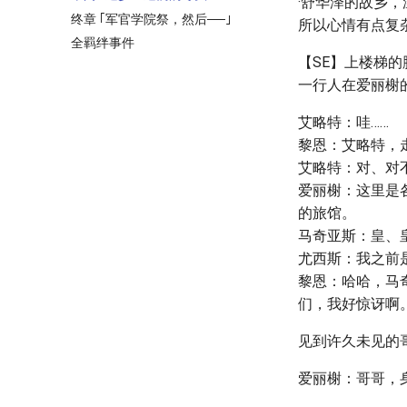
·舒华泽的故乡
终章 ｢军官学院祭，然后──｣
所以心情有点复
全羁绊事件
【SE】上楼梯
一行人在爱丽榭
艾略特：哇……
黎恩：艾略特，
艾略特：对、对
爱丽榭：这里是
的旅馆。
马奇亚斯：皇、
尤西斯：我之前
黎恩：哈哈，马
们，我好惊讶啊
见到许久未见的
爱丽榭：哥哥，