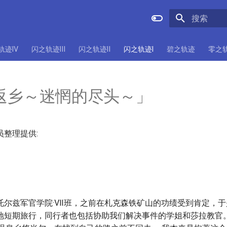
正在初始化
轨迹Ⅳ
闪之轨迹Ⅲ
闪之轨迹Ⅱ
闪之轨迹Ⅰ
碧之轨迹
零之
返乡～迷惘的尽头～」
整理提供:
托尔兹军官学院·Ⅶ班，之前在札克森铁矿山的功绩受到肯定，于
地短期旅行，同行者也包括协助我们解决事件的学姐和莎拉教官