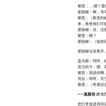
黎恩：……嗯？
爱丽榭：啊，哥
黎恩：（察觉到
来，爸爸他们可
爱丽榭：没、没
黎恩：咦？
爱丽榭：（猛然
爱丽榭仓皇离开
盖乌斯：呵呵，
安洁莉卡：嗯、
黎恩：我说你啊…
劳拉：呵呵，关
黎恩：（带著叹
——凰翼馆·2F大
把行李放进房间