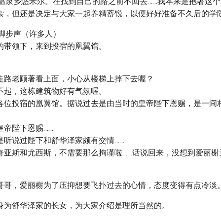
，温泉乡悠米尔。在找到自己的路之前不回去……我本来是抱著这
杂，但还是决定与大家一起养精蓄锐，以便好好准备不久后的学
的脚步声（许多人）
的带领下，来到投宿的凰翼馆。
走路老顾著看上面，小心从楼梯上摔下去喔？
不起，这栋建筑物好有气氛喔。
各位投宿的凰翼馆。据说过去是由当时的皇帝陛下恩赐，是一间
皇帝陛下恩赐……
是听说过陛下和舒华泽家颇有交情……
奇亚斯和尤西斯，不需要那么拘谨啦……话说回来，没想到爱丽榭
。
哥哥，爱丽榭为了压抑想要飞扑过去的心情，态度变得有点冷淡
身为舒华泽家的长女，为大家介绍是理所当然的。