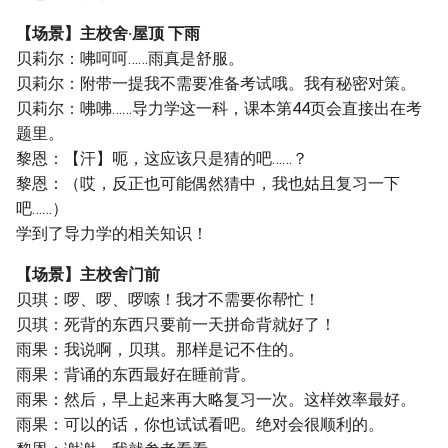
【场景】主校舍·屋顶 下雨
贝莉尔：咈呵呵……雨真是舒服。
贝莉尔：附带一提我不需要准备考试哦。我有秘密对策。
贝莉尔：咈咈……导力学这一科，课本第44页会直接出在考
题里。
黎恩：【汗】呃，这应该只是猜的吧……？
黎恩：（哎，反正也可能偶然猜中，我也姑且复习一下
吧……）
学到了导力学的相关知识！
【场景】主校舍门前
贝琪：啰、啰、啰嗦！我才不需要你帮忙！
贝琪：死背的东西只要前一天拼命背就好了！
雨果：我说啊，贝琪。那样是记不住的。
雨果：背诵的东西最好在睡前背。
雨果：然后，早上起来再大略复习一次。这样效率最好。
雨果：可以的话，你也试试看吧。绝对会很顺利的。