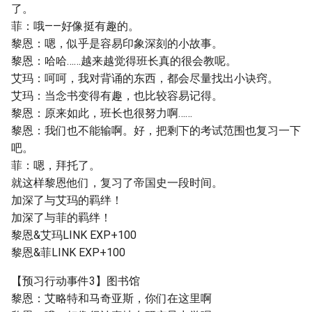
了。
菲：哦——好像挺有趣的。
黎恩：嗯，似乎是容易印象深刻的小故事。
黎恩：哈哈……越来越觉得班长真的很会教呢。
艾玛：呵呵，我对背诵的东西，都会尽量找出小诀窍。
艾玛：当念书变得有趣，也比较容易记得。
黎恩：原来如此，班长也很努力啊……
黎恩：我们也不能输啊。好，把剩下的考试范围也复习一下
吧。
菲：嗯，拜托了。
就这样黎恩他们，复习了帝国史一段时间。
加深了与艾玛的羁绊！
加深了与菲的羁绊！
黎恩&艾玛LINK EXP+100
黎恩&菲LINK EXP+100
【预习行动事件3】图书馆
黎恩：艾略特和马奇亚斯，你们在这里啊