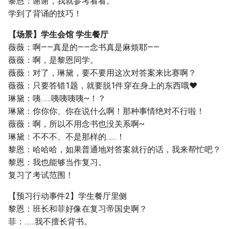
黎恩：谢谢，我就参考看看。
学到了背诵的技巧！
【场景】学生会馆 学生餐厅
薇薇：啊——真是的——念书真是麻烦耶——
薇薇：啊，是黎恩同学。
薇薇：对了，琳黛，要不要用这次对答案来比赛啊？
薇薇：只要答错1题，就要脱1件穿在身上的东西哦♥
琳黛：咦……咦咦咦咦~！？
琳黛：你你你、你在说什么啊！那种事情绝对不行啦！
薇薇：啊，所以不用念书也没关系啊~
琳黛：不不不、不是那样的……！
黎恩：哈哈哈，如果普通地对答案就行的话，我来帮忙吧？
黎恩：我也能够当作复习。
复习了考试范围！
【预习行动事件2】学生餐厅里侧
黎恩：班长和菲好像在复习帝国史啊？
菲：……我不擅长背书。