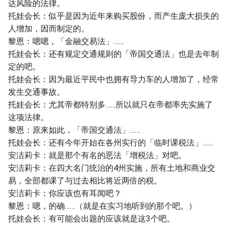
达风险的法律。
托娃会长：似乎是因为近年来购买股份，而产生庞大损失的
人增加，因而制定的。
黎恩：嗯嗯，「金融交易法」……
托娃会长：还有规定交通规则的「帝国交通法」也是去年制
定的吧。
托娃会长：因为最近平民中也拥有导力车的人增加了，经常
发生交通事故。
托娃会长：尤其帝都特别多……所以就只在帝都率先实施了
这项法律。
黎恩：原来如此，「帝国交通法」……
托娃会长：还有今年开始在各州实行的「临时课税法」……
安洁莉卡：就是那个有名的恶法「增税法」对吧。
安洁莉卡：在四大名门统治的4州实施，所有土地和商业交
易，全部都课了与过去相比将近两倍的税。
安洁莉卡：你应该也有耳闻吧？
黎恩：嗯，的确……（就是在实习地听到的那个吧。）
托娃会长：有可能会出题的应该就是这3个吧。