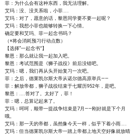
菲：为什么会有这种东西，我无法理解。
艾玛：没、没关系啦，小菲……
艾玛：对了，愿意的话，黎恩同学要不要一起呢？
艾玛：我想小菲也能够转换一下心情。
确定要和艾玛、菲一起念书吗？
（※将会消耗预习行动点数）
【选择“一起念书”】
黎恩：那么就让我一起加入吧。
黎恩：考试范围是《狮子战役》前后没错吧。
艾玛：嗯，我们再从头开始复习一次吧。
菲：之后，德莱凯尔斯大帝从诺尔德高原举兵——
菲：解放帝都，狮子战役结束于七耀历952年，是吧。
黎恩：……答对了。太好了，菲！
菲：嗯，总算记起来了。
艾玛：呵呵，顺带一提战争结束是7月——刚好就是下个月
哦。
艾玛：那一天的帝都，虽然像今天一样，似乎下着小雨……
艾玛：但当德莱凯尔斯大帝一踏上帝都上地天空好像就放晴