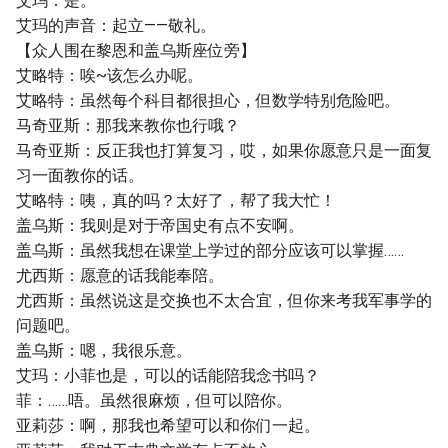
艾玛：是。
艾玛的声音：起立——敬礼。
【众人围在黎恩和盖乌斯座位旁】
艾略特：唉~该怎么办呢。
艾略特：虽然每个科目都很担心，但数学特别危险吧。
马奇亚斯：那我来教你也行哦？
马奇亚斯：反正我也打算复习，哎，如果你愿意只是一面复
习一面教你的话。
艾略特：咦，真的吗？太好了，帮了我大忙！
盖乌斯：我则是对于帝国史有点不安啊。
盖乌斯：虽然我想在课堂上学过的部分应该可以掌握……
尤西斯：愿意的话我能奉陪。
尤西斯：虽然说这是交换也不太合宜，但你来考我军事学的
问题吧。
盖乌斯：嗯，我很乐意。
艾玛：小菲也是，可以的话能陪我念书吗？
菲：……唔。虽然很麻烦，但可以陪你。
亚莉莎：啊，那我也希望可以和你们一起。