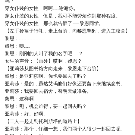
吗？
穿女仆装的女性：呵呵……谢谢你。
穿女仆装的女性：但是，我可不能劳烦你到那种程度。
穿女仆装的女性：那么就告辞了——黎恩同学。
【左手拎裙子行礼，走上台阶，向黎恩鞠躬，进入主校舍】
黎恩：………………………………
黎恩：咦……
黎恩：刚刚的人叫了我的名字吧……？
女生的声音：【画外】哎啊，黎恩？
【亚莉莎从图书馆方向走来，黎恩走下台阶】
黎恩：是亚莉莎啊。你也要回去了吗？
亚莉莎：是的，虽然艾玛他们好像还要留下来继续念书。
亚莉莎：我要回去宿舍，替明天做准备。
黎恩：这样啊……
黎恩：呃，机会难得，要一起回去吗？
亚莉莎：好、好啊。
【二人一起走到托利斯塔的道路上】
亚莉莎：那个，仔细一想，我们两个人很少一起回去呢。