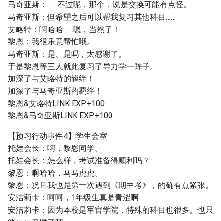
马奇亚斯：……不过呢，那个，说是交换可能有点怪。
马奇亚斯：但希望之后可以帮我复习其他科目……
艾略特：啊哈哈……嗯，当然了！
黎恩：我很乐意帮忙哦。
马奇亚斯：是、是吗，太感谢了。
于是黎恩等三人就此复习了导力学一阵子。
加深了与艾略特的羁绊！
加深了与马奇亚斯的羁绊！
黎恩&艾略特LINK EXP+100
黎恩&马奇亚斯LINK EXP+100
【预习行动事件4】学生会室
托娃会长：啊，黎恩同学。
托娃会长：怎么样，考试准备得顺利吗？
黎恩：啊哈哈，马马虎虎。
黎恩：况且我也是第一次遇到《期中考》，的确有点紧张。
安洁莉卡：呵呵，1年级生真是青涩啊
安洁莉卡：因为本校是军官学院，特殊的科目也很多。也只