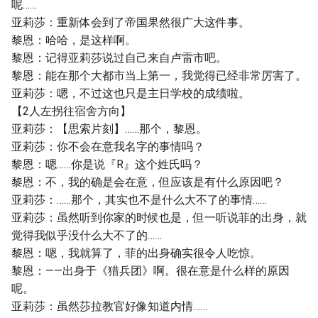
呢……
亚莉莎：重新体会到了帝国果然很广大这件事。
黎恩：哈哈，是这样啊。
黎恩：记得亚莉莎说过自己来自卢雷市吧。
黎恩：能在那个大都市当上第一，我觉得已经非常厉害了。
亚莉莎：嗯，不过这也只是主日学校的成绩啦。
【2人左拐往宿舍方向】
亚莉莎：【思索片刻】……那个，黎恩。
亚莉莎：你不会在意我名字的事情吗？
黎恩：嗯……你是说『R』这个姓氏吗？
黎恩：不，我的确是会在意，但应该是有什么原因吧？
亚莉莎：……那个，其实也不是什么大不了的事情……
亚莉莎：虽然听到你家的时候也是，但一听说菲的出身，就
觉得我似乎没什么大不了的……
黎恩：嗯，我就算了，菲的出身确实很令人吃惊。
黎恩：——出身于《猎兵团》啊。很在意是什么样的原因
呢。
亚莉莎：虽然莎拉教官好像知道内情……