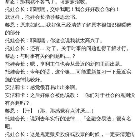
黎恩：那我就不客气了。请多多指教。
托娃会长：耶嘿嘿，交给我吧！我会好好教会你的！
就这样，托娃会长指导黎恩念书。
黎恩：原来如此……我好像已经清楚了解原本很知识很暧昧
的部分
托娃会长：耶嘿嘿，你这么说我就太高兴了。
托娃会长：还有……对了。关于时事的问题也得了解才行。
黎恩：与时事有关的问题吗……？
托娃会长：嗯，亨利主任也会从最近的新闻里面出题。
托娃会长：今年的话，这个嘛……可能重新复习一下最近实
施的法律比较好。
安洁莉卡：感觉很容易出出来啊。
安洁莉卡：之后好像会被他说教：「你们对于社会的规则没
有兴趣吗？」
黎恩：【汗】（那、那感觉有点讨厌……）
托娃会长：说到去年实行的法律……「金融交易法」很有名
吧。
托娃会长：这是规定贩卖股份或股票的时候，一定要清楚传