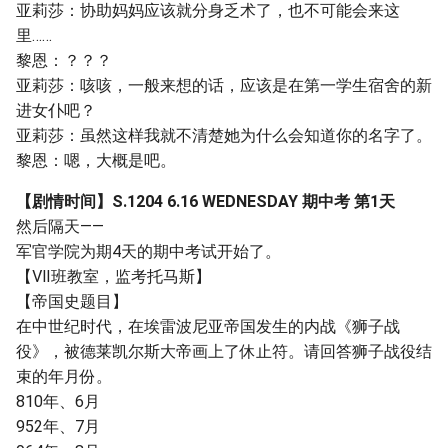
亚莉莎：协助妈妈应该就分身乏术了，也不可能会来这
里……
黎恩：？？？
亚莉莎：咳咳，一般来想的话，应该是在第一学生宿舍的新
进女仆吧？
亚莉莎：虽然这样我就不清楚她为什么会知道你的名字了。
黎恩：嗯，大概是吧。
【剧情时间】S.1204 6.16 WEDNESDAY 期中考 第1天
然后隔天——
军官学院为期4天的期中考试开始了。
【Ⅶ班教室，监考托马斯】
【帝国史题目】
在中世纪时代，在埃雷波尼亚帝国发生的内战《狮子战
役》，被德莱凯尔斯大帝画上了休止符。请回答狮子战役结
束的年月份。
810年、6月
952年、7月