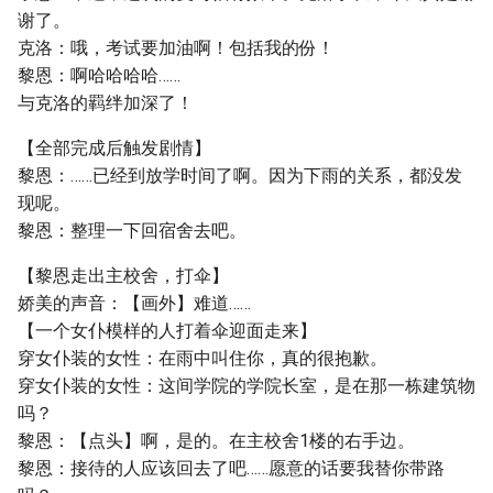
谢了。
克洛：哦，考试要加油啊！包括我的份！
黎恩：啊哈哈哈哈……
与克洛的羁绊加深了！
【全部完成后触发剧情】
黎恩：……已经到放学时间了啊。因为下雨的关系，都没发
现呢。
黎恩：整理一下回宿舍去吧。
【黎恩走出主校舍，打伞】
娇美的声音：【画外】难道……
【一个女仆模样的人打着伞迎面走来】
穿女仆装的女性：在雨中叫住你，真的很抱歉。
穿女仆装的女性：这间学院的学院长室，是在那一栋建筑物
吗？
黎恩：【点头】啊，是的。在主校舍1楼的右手边。
黎恩：接待的人应该回去了吧……愿意的话要我替你带路