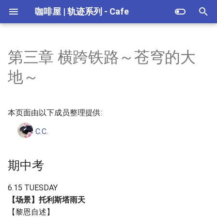
咖啡屋 | 轨迹系列 - Cafe
正
在
第三章 横跨铁路～苍穹的大
黎之轨迹Ⅱ - 剧情简介
黎之轨迹 - 剧情简介
创之轨迹 - 剧情简介
闪之轨迹Ⅳ - 剧情简介
闪之轨迹Ⅲ - 剧情简介
闪之轨迹Ⅱ - 剧情简介
期中考
碧之轨迹 - 剧情简介
零之轨迹 - 剧情简介
空之轨迹3RD - 剧情简介
空之轨迹SC - 剧情简介
空之轨迹FC - 剧情简介
章节
前言
章节
章节
章节
初
地～
始
序幕 「绯红咆哮」
序章 「旧市街的地下万事
序章 「克洛斯贝尔解放作
序章 ｢春日再临｣
序章 「归乡～失意的尽头
自由行动日
序章 ｢D之残影｣
序章 ｢特别任务支援科｣
第零话 ｢星杯骑士｣
序章 ｢少女的决意｣
序章 ｢父亲，启程｣
退路、岔路、前方的路
另一个温泉乡
｢尤莉亚大人的假日｣
｢导力装甲开发计划/前篇｣
｢山猫卡普亚的特快专递｣
屋」
战」
～」
化
本页面由以下成员整理提供:
幕前 「童话庭园」
第一章 ｢预兆～崭新的日子｣
第一章 ｢神狼们的午后｣
第一话 ｢影之国｣
第一章 ｢潜行的白影｣
第一章 ｢消失的定期船｣
【支线】未曾谋面的寄件者
再出发～支援课的一天
某位少女的校园生活
｢盐之桩｣
｢导力装甲开发计划/后篇｣
｢爆钓传说艾丝蒂尔｣
搜
第一章 「纯真之焰～启程
第一章
第Ⅰ部 「灰色战记」
C.C.
～」
第Ⅰ部side A 「北方港都随想
第二章 ｢西塞姆里亚通商会
第二章 ｢金之太阳、银之月｣
第二话 ｢异界化王都｣
第二章 ｢狂暴的大地｣
第二章 ｢白花恋诗｣
【必要】导力机车的性能测
女子学院事件簿～美嘉与
于是少女将握著手中的剑
｢庆祝会之夜｣
｢委托人｣
｢THE CASINO ～赌博师杰
索
曲」
第二章
幕间 「白银巨船」
议｣
试
的剑士～
前进
～｣
引
第二章 「宿星～煌都的麒麟
第三章 ｢克洛斯贝尔创立纪念
第三话 ｢金之道，银之道｣
第三章 ｢纷乱的茶会｣
第三章 ｢黑色导力器｣
｢旅途的终点｣
｢飘落的羽翼｣
期中考
儿」
擎
第Ⅰ部side B 「代理地下万事
第三章
第Ⅱ部 「红翼～苏醒的狮子
间章 ｢短暂的休息｣
庆典｣
【必要】调查旧校舍地下③
令人怀念的家乡
屋」
们」
第四话 ｢昏暗圣痕｣
第四章 ｢雾魔的标矢｣
终章 ｢王都缭乱｣
｢剑之道｣
｢启程的清晨｣
6.15 TUESDAY
第三章 「萨尔巴德狂想曲」
第四章
第三章 ｢胎动～众兽的狂欢
间章 ｢琪雅｣
【隐藏】重要的贴纸
白兔与沉睡的傀儡
【场景】托利斯塔雨天
第Ⅱ部side A 「再访煌都～黑
外传 ｢边境小镇阿尔斯塔｣
节｣
第五话 ｢光与影的迷宫｣
第五章 ｢守护的信念｣
｢重剑流特训法｣
｢幸福之石｣
【黎恩自述】